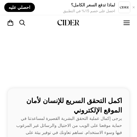
nt
لماذا تدفع السعر الكامل؟
احصلي عليه
احصل على خصم 15% في التطبيق
اكمل التحقق السريع للإنسان لأمان
الموقع الإلكتروني
يرجى إكمال عملية التحقق البشرية القصيرة لمساعدتنا في
حماية موقعنا على الويب من الاحتيال والرسائل غير المرغوب
فيها وسوء الاستخدام. تساهم تعاونك في توفير بيئة على