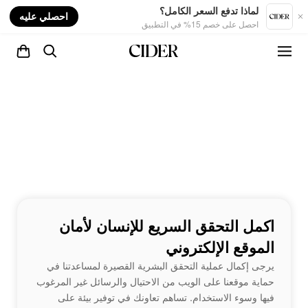
nt
لماذا تدفع السعر الكامل؟
احصلي عليه
احصل على خصم 15% في التطبيق
اكمل التحقق السريع للإنسان لأمان
الموقع الإلكتروني
يرجى إكمال عملية التحقق البشرية القصيرة لمساعدتنا في
حماية موقعنا على الويب من الاحتيال والرسائل غير المرغوب
فيها وسوء الاستخدام. تساهم تعاونك في توفير بيئة على