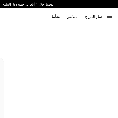
توصيل خلال 7 أيام إلى جميع دول الخليج
ندعم الدفع عند الاستلام 📦
اختيار المزاج
الملابس
بشأننا