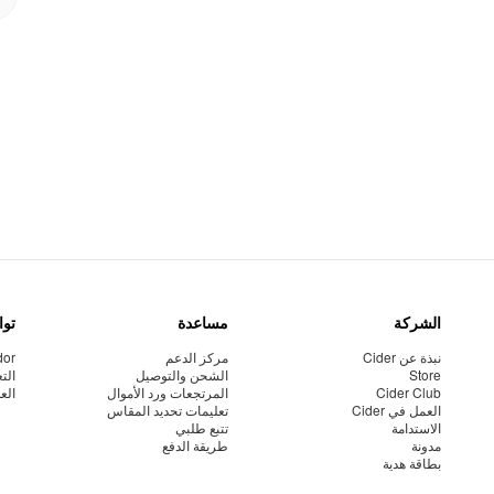
الشركة
مساعدة
توا
نبذة عن Cider
مركز الدعم
dor
Store
الشحن والتوصيل
الت
Cider Club
المرتجعات ورد الأموال
الع
العمل في Cider
تعليمات تحديد المقاس
الاستدامة
تتبع طلبي
مدونة
طريقة الدفع
بطاقة هدية