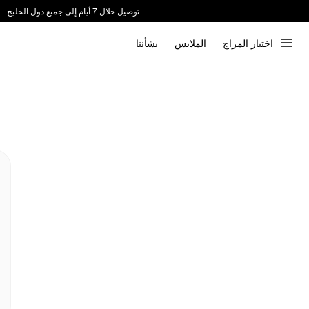
توصيل خلال 7 أيام إلى جميع دول الخليج
ندعم الدفع عند الاستلام 📦
اختيار المزاج
الملابس
بشأننا