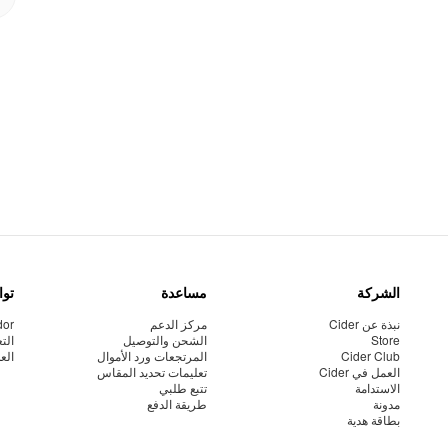
الشركة
مساعدة
توا
نبذة عن Cider
مركز الدعم
dor
Store
الشحن والتوصيل
الت
Cider Club
المرتجعات ورد الأموال
الع
العمل في Cider
تعليمات تحديد المقاس
الاستدامة
تتبع طلبي
مدونة
طريقة الدفع
بطاقة هدية