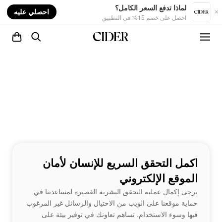
nt
لماذا تدفع السعر الكامل؟
احصلي عليه
احصل على خصم 15% في التطبيق
اكمل التحقق السريع للإنسان لأمان
الموقع الإلكتروني
يرجى إكمال عملية التحقق البشرية القصيرة لمساعدتنا في
حماية موقعنا على الويب من الاحتيال والرسائل غير المرغوب
فيها وسوء الاستخدام. تساهم تعاونك في توفير بيئة على