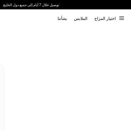
توصيل خلال 7 أيام إلى جميع دول الخليج
ندعم الدفع عند الاستلام 📦
اختيار المزاج
الملابس
بشأننا