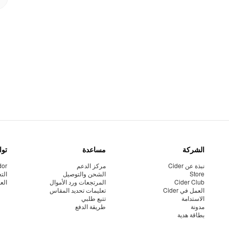
الشركة
مساعدة
توا
نبذة عن Cider
مركز الدعم
dor
Store
الشحن والتوصيل
الت
Cider Club
المرتجعات ورد الأموال
الع
العمل في Cider
تعليمات تحديد المقاس
الاستدامة
تتبع طلبي
مدونة
طريقة الدفع
بطاقة هدية