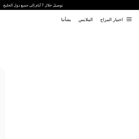
توصيل خلال 7 أيام إلى جميع دول الخليج
ندعم الدفع عند الاستلام 📦
اختيار المزاج
الملابس
بشأننا