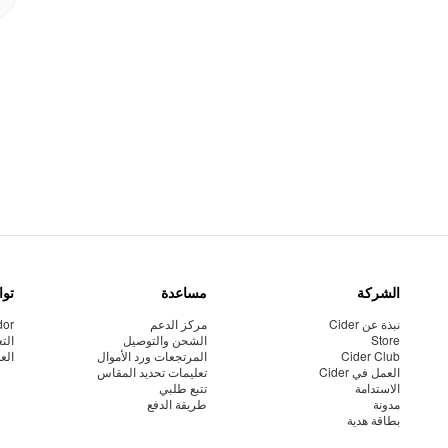
الشركة
مساعدة
توا
نبذة عن Cider
مركز الدعم
dor
Store
الشحن والتوصيل
الت
Cider Club
المرتجعات ورد الأموال
الع
العمل في Cider
تعليمات تحديد المقاس
الاستدامة
تتبع طلبي
مدونة
طريقة الدفع
بطاقة هدية