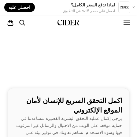
nt
لماذا تدفع السعر الكامل؟
احصلي عليه
احصل على خصم 15% في التطبيق
اكمل التحقق السريع للإنسان لأمان
الموقع الإلكتروني
يرجى إكمال عملية التحقق البشرية القصيرة لمساعدتنا في
حماية موقعنا على الويب من الاحتيال والرسائل غير المرغوب
فيها وسوء الاستخدام. تساهم تعاونك في توفير بيئة على