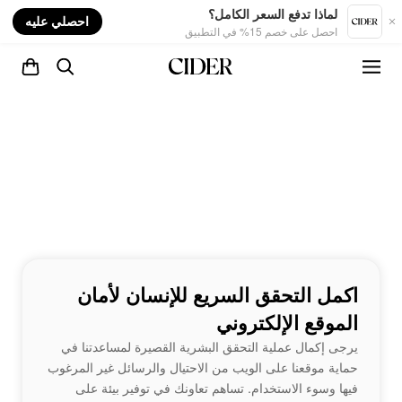
nt
لماذا تدفع السعر الكامل؟
احصلي عليه
احصل على خصم 15% في التطبيق
اكمل التحقق السريع للإنسان لأمان
الموقع الإلكتروني
يرجى إكمال عملية التحقق البشرية القصيرة لمساعدتنا في
حماية موقعنا على الويب من الاحتيال والرسائل غير المرغوب
فيها وسوء الاستخدام. تساهم تعاونك في توفير بيئة على