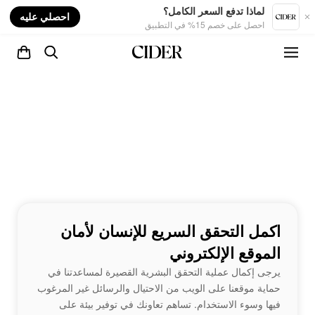
nt
لماذا تدفع السعر الكامل؟
احصلي عليه
احصل على خصم 15% في التطبيق
اكمل التحقق السريع للإنسان لأمان
الموقع الإلكتروني
يرجى إكمال عملية التحقق البشرية القصيرة لمساعدتنا في
حماية موقعنا على الويب من الاحتيال والرسائل غير المرغوب
فيها وسوء الاستخدام. تساهم تعاونك في توفير بيئة على