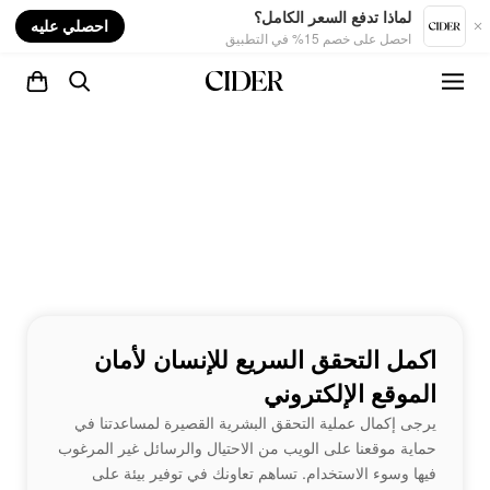
nt
لماذا تدفع السعر الكامل؟
احصلي عليه
احصل على خصم 15% في التطبيق
اكمل التحقق السريع للإنسان لأمان
الموقع الإلكتروني
يرجى إكمال عملية التحقق البشرية القصيرة لمساعدتنا في
حماية موقعنا على الويب من الاحتيال والرسائل غير المرغوب
فيها وسوء الاستخدام. تساهم تعاونك في توفير بيئة على