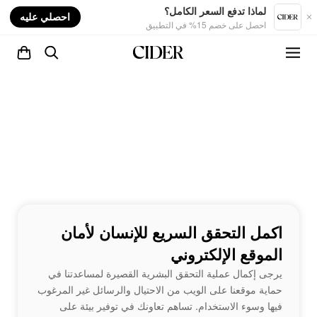
nt
لماذا تدفع السعر الكامل؟
احصلي عليه
احصل على خصم 15% في التطبيق
اكمل التحقق السريع للإنسان لأمان
الموقع الإلكتروني
يرجى إكمال عملية التحقق البشرية القصيرة لمساعدتنا في
حماية موقعنا على الويب من الاحتيال والرسائل غير المرغوب
فيها وسوء الاستخدام. تساهم تعاونك في توفير بيئة على