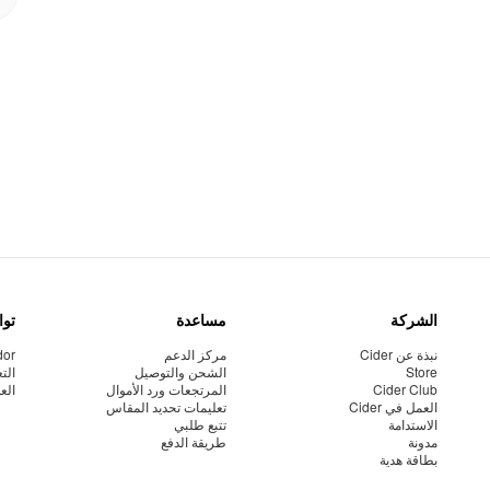
الشركة
مساعدة
توا
نبذة عن Cider
مركز الدعم
dor
Store
الشحن والتوصيل
الت
Cider Club
المرتجعات ورد الأموال
الع
العمل في Cider
تعليمات تحديد المقاس
الاستدامة
تتبع طلبي
مدونة
طريقة الدفع
بطاقة هدية