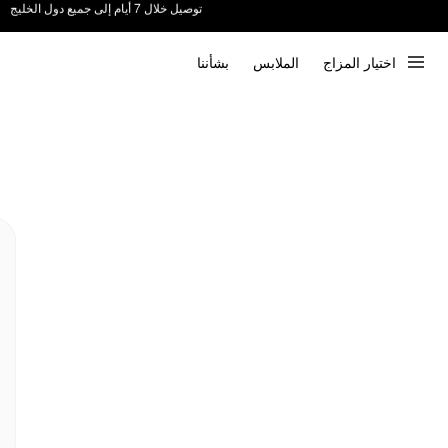
ندعم الدفع عند الاستلام 📦
اختيار المزاج
الملابس
بشأننا