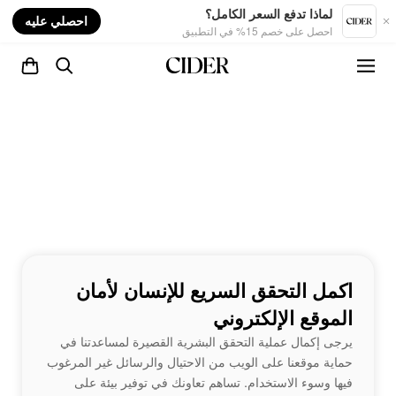
nt
لماذا تدفع السعر الكامل؟
احصلي عليه
احصل على خصم 15% في التطبيق
اكمل التحقق السريع للإنسان لأمان
الموقع الإلكتروني
يرجى إكمال عملية التحقق البشرية القصيرة لمساعدتنا في
حماية موقعنا على الويب من الاحتيال والرسائل غير المرغوب
فيها وسوء الاستخدام. تساهم تعاونك في توفير بيئة على