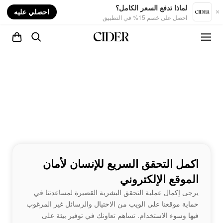
nt
لماذا تدفع السعر الكامل؟
احصلي عليه
احصل على خصم 15% في التطبيق
اكمل التحقق السريع للإنسان لأمان
الموقع الإلكتروني
يرجى إكمال عملية التحقق البشرية القصيرة لمساعدتنا في
حماية موقعنا على الويب من الاحتيال والرسائل غير المرغوب
فيها وسوء الاستخدام. تساهم تعاونك في توفير بيئة على