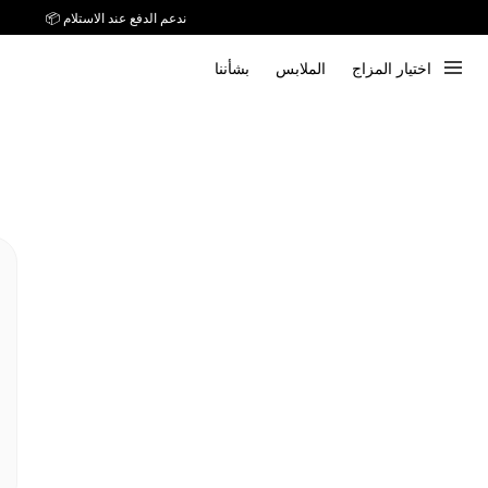
ندعم الدفع عند الاستلام 📦
اختيار المزاج
الملابس
بشأننا