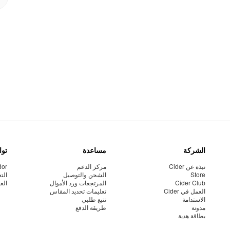
الشركة
مساعدة
توا
نبذة عن Cider
مركز الدعم
dor
Store
الشحن والتوصيل
الت
Cider Club
المرتجعات ورد الأموال
الع
العمل في Cider
تعليمات تحديد المقاس
الاستدامة
تتبع طلبي
مدونة
طريقة الدفع
بطاقة هدية