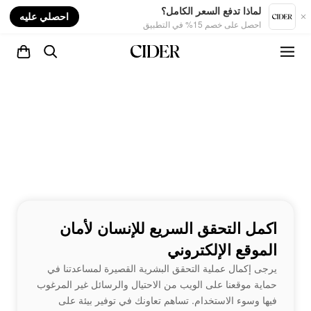
nt
لماذا تدفع السعر الكامل؟
احصلي عليه
احصل على خصم 15% في التطبيق
اكمل التحقق السريع للإنسان لأمان
الموقع الإلكتروني
يرجى إكمال عملية التحقق البشرية القصيرة لمساعدتنا في
حماية موقعنا على الويب من الاحتيال والرسائل غير المرغوب
فيها وسوء الاستخدام. تساهم تعاونك في توفير بيئة على