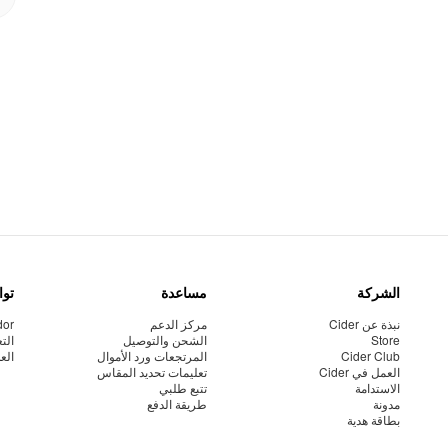
الشركة
مساعدة
توا
نبذة عن Cider
مركز الدعم
dor
Store
الشحن والتوصيل
الت
Cider Club
المرتجعات ورد الأموال
الع
العمل في Cider
تعليمات تحديد المقاس
الاستدامة
تتبع طلبي
مدونة
طريقة الدفع
بطاقة هدية