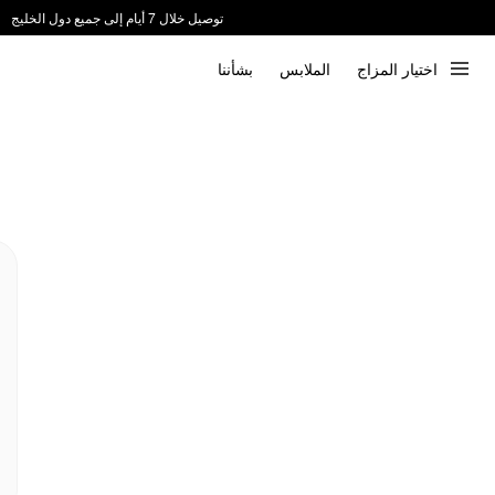
توصيل خلال 7 أيام إلى جميع دول الخليج
ندعم الدفع عند الاستلام 📦
اختيار المزاج
الملابس
بشأننا