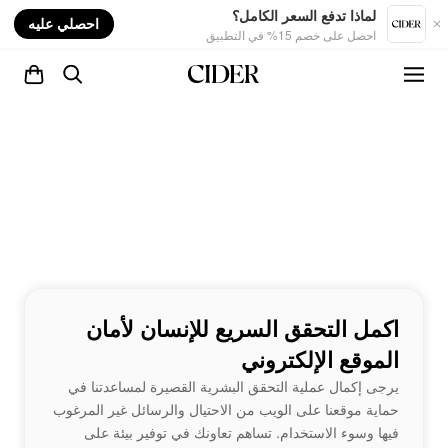
nt
لماذا تدفع السعر الكامل؟
احصلي عليه
احصل على خصم 15% في التطبيق
اكمل التحقق السريع للإنسان لأمان
الموقع الإلكتروني
يرجى إكمال عملية التحقق البشرية القصيرة لمساعدتنا في
حماية موقعنا على الويب من الاحتيال والرسائل غير المرغوب
فيها وسوء الاستخدام. تساهم تعاونك في توفير بيئة على