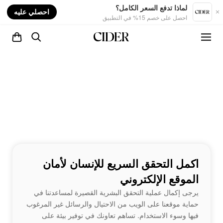
nt
لماذا تدفع السعر الكامل؟
احصلي عليه
احصل على خصم 15% في التطبيق
اكمل التحقق السريع للإنسان لأمان
الموقع الإلكتروني
يرجى إكمال عملية التحقق البشرية القصيرة لمساعدتنا في
حماية موقعنا على الويب من الاحتيال والرسائل غير المرغوب
فيها وسوء الاستخدام. تساهم تعاونك في توفير بيئة على