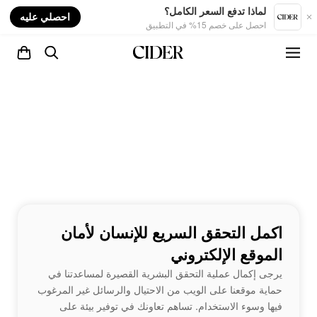
nt
لماذا تدفع السعر الكامل؟
احصلي عليه
احصل على خصم 15% في التطبيق
اكمل التحقق السريع للإنسان لأمان
الموقع الإلكتروني
يرجى إكمال عملية التحقق البشرية القصيرة لمساعدتنا في
حماية موقعنا على الويب من الاحتيال والرسائل غير المرغوب
فيها وسوء الاستخدام. تساهم تعاونك في توفير بيئة على