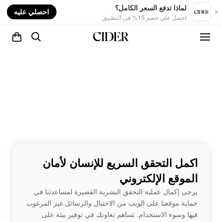
nt
لماذا تدفع السعر الكامل؟
احصلي عليه
احصل على خصم 15% في التطبيق
اكمل التحقق السريع للإنسان لأمان
الموقع الإلكتروني
يرجى إكمال عملية التحقق البشرية القصيرة لمساعدتنا في
حماية موقعنا على الويب من الاحتيال والرسائل غير المرغوب
فيها وسوء الاستخدام. تساهم تعاونك في توفير بيئة على