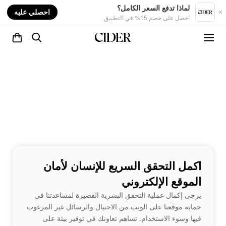
nt
لماذا تدفع السعر الكامل؟
احصلي عليه
احصل على خصم 15% في التطبيق
اكمل التحقق السريع للإنسان لأمان
الموقع الإلكتروني
يرجى إكمال عملية التحقق البشرية القصيرة لمساعدتنا في
حماية موقعنا على الويب من الاحتيال والرسائل غير المرغوب
فيها وسوء الاستخدام. تساهم تعاونك في توفير بيئة على