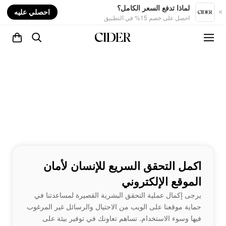
nt
لماذا تدفع السعر الكامل؟
احصلي عليه
احصل على خصم 15% في التطبيق
اكمل التحقق السريع للإنسان لأمان
الموقع الإلكتروني
يرجى إكمال عملية التحقق البشرية القصيرة لمساعدتنا في
حماية موقعنا على الويب من الاحتيال والرسائل غير المرغوب
فيها وسوء الاستخدام. تساهم تعاونك في توفير بيئة على