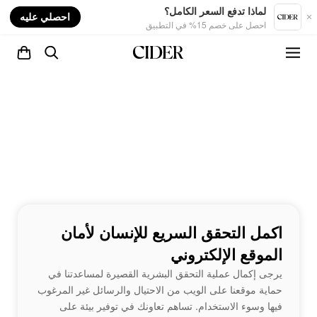
nt
لماذا تدفع السعر الكامل؟
احصلي عليه
احصل على خصم 15% في التطبيق
اكمل التحقق السريع للإنسان لأمان
الموقع الإلكتروني
يرجى إكمال عملية التحقق البشرية القصيرة لمساعدتنا في
حماية موقعنا على الويب من الاحتيال والرسائل غير المرغوب
فيها وسوء الاستخدام. تساهم تعاونك في توفير بيئة على