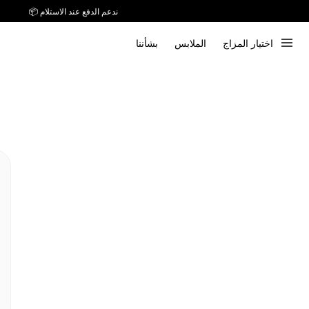
ندعم الدفع عند الاستلام 📦
اختيار المزاج
الملابس
بشأننا