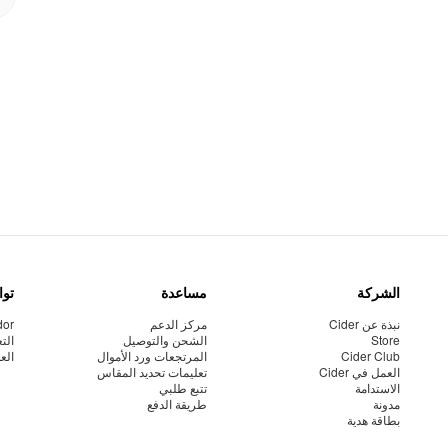
الشركة
مساعدة
توا
نبذة عن Cider
مركز الدعم
dor
Store
الشحن والتوصيل
الت
Cider Club
المرتجعات ورد الأموال
الع
العمل في Cider
تعليمات تحديد المقاس
الاستدامة
تتبع طلبي
مدونة
طريقة الدفع
بطاقة هدية