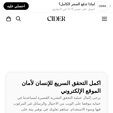
nt
لماذا تدفع السعر الكامل؟
احصلي عليه
احصل على خصم 15% في التطبيق
اكمل التحقق السريع للإنسان لأمان
الموقع الإلكتروني
يرجى إكمال عملية التحقق البشرية القصيرة لمساعدتنا في
حماية موقعنا على الويب من الاحتيال والرسائل غير المرغوب
فيها وسوء الاستخدام. تساهم تعاونك في توفير بيئة على