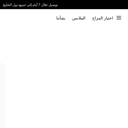
توصيل خلال 7 أيام إلى جميع دول الخليج
ندعم الدفع عند الاستلام 📦
اختيار المزاج
الملابس
بشأننا