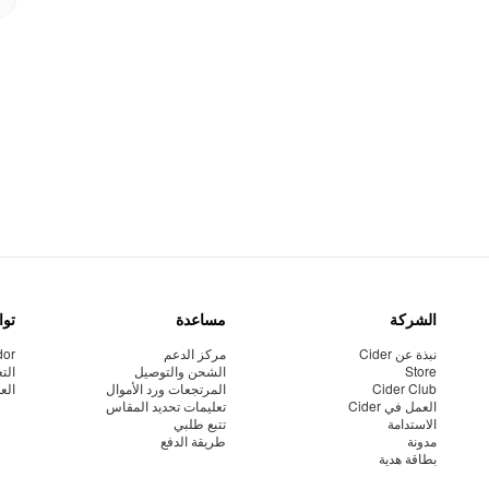
الشركة
مساعدة
توا
نبذة عن Cider
مركز الدعم
dor
Store
الشحن والتوصيل
الت
Cider Club
المرتجعات ورد الأموال
الع
العمل في Cider
تعليمات تحديد المقاس
الاستدامة
تتبع طلبي
مدونة
طريقة الدفع
بطاقة هدية