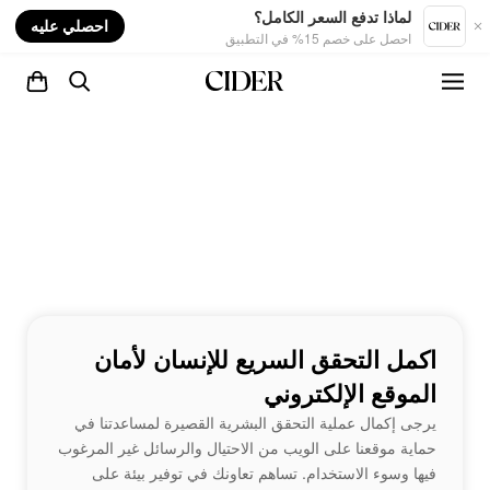
nt
لماذا تدفع السعر الكامل؟
احصلي عليه
احصل على خصم 15% في التطبيق
اكمل التحقق السريع للإنسان لأمان
الموقع الإلكتروني
يرجى إكمال عملية التحقق البشرية القصيرة لمساعدتنا في
حماية موقعنا على الويب من الاحتيال والرسائل غير المرغوب
فيها وسوء الاستخدام. تساهم تعاونك في توفير بيئة على