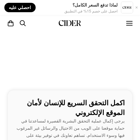
nt
لماذا تدفع السعر الكامل؟
احصلي عليه
احصل على خصم 15% في التطبيق
اكمل التحقق السريع للإنسان لأمان
الموقع الإلكتروني
يرجى إكمال عملية التحقق البشرية القصيرة لمساعدتنا في
حماية موقعنا على الويب من الاحتيال والرسائل غير المرغوب
فيها وسوء الاستخدام. تساهم تعاونك في توفير بيئة على