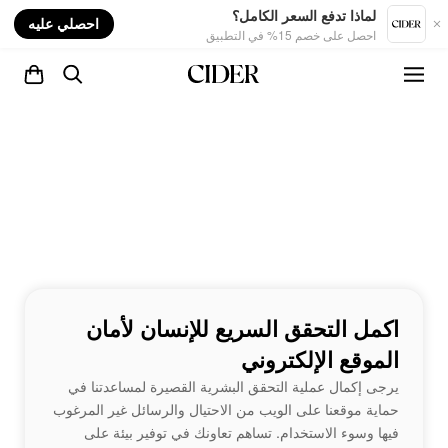
nt
لماذا تدفع السعر الكامل؟
احصلي عليه
احصل على خصم 15% في التطبيق
اكمل التحقق السريع للإنسان لأمان
الموقع الإلكتروني
يرجى إكمال عملية التحقق البشرية القصيرة لمساعدتنا في
حماية موقعنا على الويب من الاحتيال والرسائل غير المرغوب
فيها وسوء الاستخدام. تساهم تعاونك في توفير بيئة على