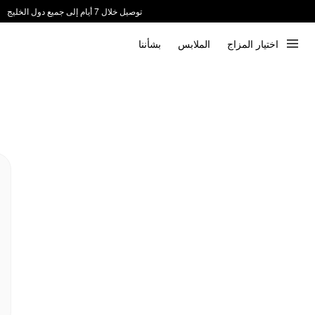
توصيل خلال 7 أيام إلى جميع دول الخليج
ندعم الدفع عند الاستلام 📦
اختيار المزاج
الملابس
بشأننا