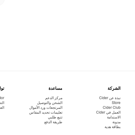
الشركة
مساعدة
توا
نبذة عن Cider
مركز الدعم
dor
Store
الشحن والتوصيل
الت
Cider Club
المرتجعات ورد الأموال
الع
العمل في Cider
تعليمات تحديد المقاس
الاستدامة
تتبع طلبي
مدونة
طريقة الدفع
بطاقة هدية