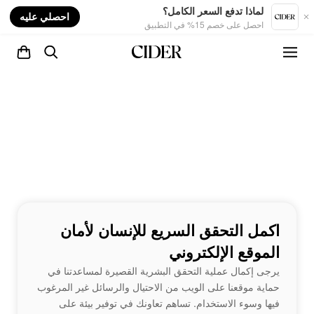
nt
لماذا تدفع السعر الكامل؟
احصلي عليه
احصل على خصم 15% في التطبيق
اكمل التحقق السريع للإنسان لأمان
الموقع الإلكتروني
يرجى إكمال عملية التحقق البشرية القصيرة لمساعدتنا في
حماية موقعنا على الويب من الاحتيال والرسائل غير المرغوب
فيها وسوء الاستخدام. تساهم تعاونك في توفير بيئة على