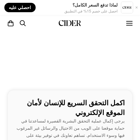
nt
لماذا تدفع السعر الكامل؟
احصلي عليه
احصل على خصم 15% في التطبيق
اكمل التحقق السريع للإنسان لأمان
الموقع الإلكتروني
يرجى إكمال عملية التحقق البشرية القصيرة لمساعدتنا في
حماية موقعنا على الويب من الاحتيال والرسائل غير المرغوب
فيها وسوء الاستخدام. تساهم تعاونك في توفير بيئة على