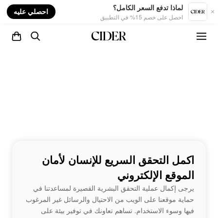
nt
لماذا تدفع السعر الكامل؟
احصلي عليه
احصل على خصم 15% في التطبيق
اكمل التحقق السريع للإنسان لأمان
الموقع الإلكتروني
يرجى إكمال عملية التحقق البشرية القصيرة لمساعدتنا في
حماية موقعنا على الويب من الاحتيال والرسائل غير المرغوب
فيها وسوء الاستخدام. تساهم تعاونك في توفير بيئة على