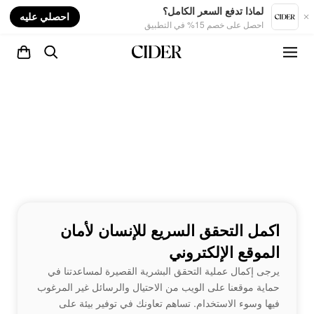
nt
لماذا تدفع السعر الكامل؟
احصلي عليه
احصل على خصم 15% في التطبيق
اكمل التحقق السريع للإنسان لأمان
الموقع الإلكتروني
يرجى إكمال عملية التحقق البشرية القصيرة لمساعدتنا في
حماية موقعنا على الويب من الاحتيال والرسائل غير المرغوب
فيها وسوء الاستخدام. تساهم تعاونك في توفير بيئة على