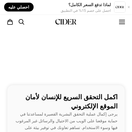
nt
لماذا تدفع السعر الكامل؟
احصلي عليه
احصل على خصم 15% في التطبيق
اكمل التحقق السريع للإنسان لأمان
الموقع الإلكتروني
يرجى إكمال عملية التحقق البشرية القصيرة لمساعدتنا في
حماية موقعنا على الويب من الاحتيال والرسائل غير المرغوب
فيها وسوء الاستخدام. تساهم تعاونك في توفير بيئة على