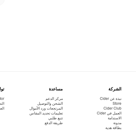
الشركة
مساعدة
توا
نبذة عن Cider
مركز الدعم
dor
Store
الشحن والتوصيل
الت
Cider Club
المرتجعات ورد الأموال
الع
العمل في Cider
تعليمات تحديد المقاس
الاستدامة
تتبع طلبي
مدونة
طريقة الدفع
بطاقة هدية