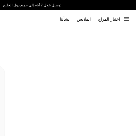
توصيل خلال 7 أيام إلى جميع دول الخليج
ندعم الدفع عند الاستلام 📦
اختيار المزاج
الملابس
بشأننا