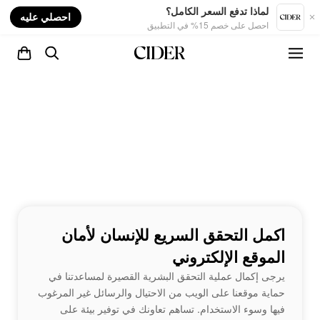
nt
لماذا تدفع السعر الكامل؟
احصلي عليه
احصل على خصم 15% في التطبيق
اكمل التحقق السريع للإنسان لأمان
الموقع الإلكتروني
يرجى إكمال عملية التحقق البشرية القصيرة لمساعدتنا في
حماية موقعنا على الويب من الاحتيال والرسائل غير المرغوب
فيها وسوء الاستخدام. تساهم تعاونك في توفير بيئة على