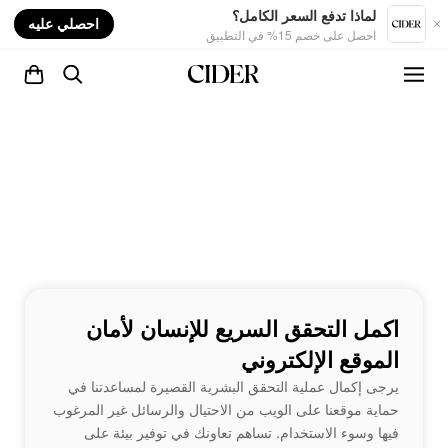
nt
لماذا تدفع السعر الكامل؟
احصلي عليه
احصل على خصم 15% في التطبيق
اكمل التحقق السريع للإنسان لأمان
الموقع الإلكتروني
يرجى إكمال عملية التحقق البشرية القصيرة لمساعدتنا في
حماية موقعنا على الويب من الاحتيال والرسائل غير المرغوب
فيها وسوء الاستخدام. تساهم تعاونك في توفير بيئة على