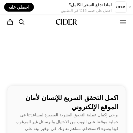
nt
لماذا تدفع السعر الكامل؟
احصلي عليه
احصل على خصم 15% في التطبيق
اكمل التحقق السريع للإنسان لأمان
الموقع الإلكتروني
يرجى إكمال عملية التحقق البشرية القصيرة لمساعدتنا في
حماية موقعنا على الويب من الاحتيال والرسائل غير المرغوب
فيها وسوء الاستخدام. تساهم تعاونك في توفير بيئة على