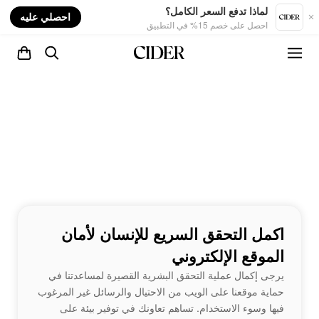
nt
لماذا تدفع السعر الكامل؟
احصلي عليه
احصل على خصم 15% في التطبيق
اكمل التحقق السريع للإنسان لأمان
الموقع الإلكتروني
يرجى إكمال عملية التحقق البشرية القصيرة لمساعدتنا في
حماية موقعنا على الويب من الاحتيال والرسائل غير المرغوب
فيها وسوء الاستخدام. تساهم تعاونك في توفير بيئة على