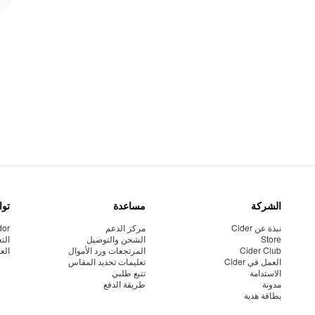
الشركة
مساعدة
توا
نبذة عن Cider
مركز الدعم
dor
Store
الشحن والتوصيل
الت
Cider Club
المرتجعات ورد الأموال
الع
العمل في Cider
تعليمات تحديد المقاس
الاستدامة
تتبع طلبي
مدونة
طريقة الدفع
بطاقة هدية