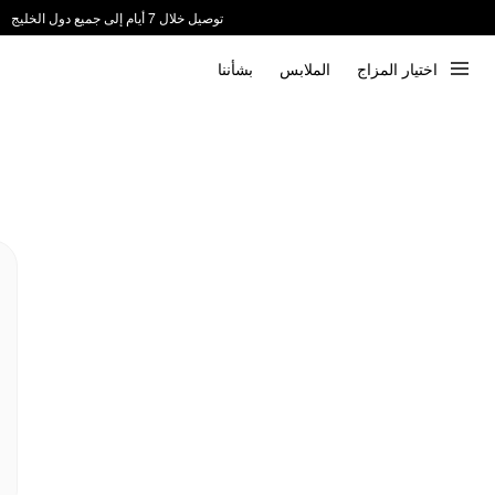
توصيل خلال 7 أيام إلى جميع دول الخليج
ندعم الدفع عند الاستلام 📦
اختيار المزاج
الملابس
بشأننا