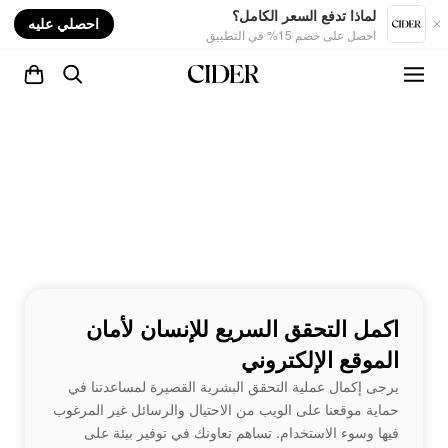
nt
لماذا تدفع السعر الكامل؟
احصلي عليه
احصل على خصم 15% في التطبيق
اكمل التحقق السريع للإنسان لأمان
الموقع الإلكتروني
يرجى إكمال عملية التحقق البشرية القصيرة لمساعدتنا في
حماية موقعنا على الويب من الاحتيال والرسائل غير المرغوب
فيها وسوء الاستخدام. تساهم تعاونك في توفير بيئة على