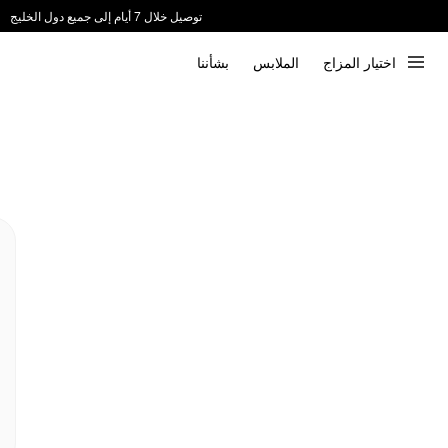
توصيل خلال 7 أيام إلى جميع دول الخليج
ندعم الدفع عند الاستلام 📦
اختيار المزاج
الملابس
بشأننا