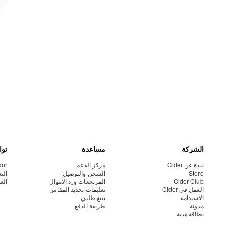
الشركة
مساعدة
توا
نبذة عن Cider
مركز الدعم
dor
Store
الشحن والتوصيل
الت
Cider Club
المرتجعات ورد الأموال
الع
العمل في Cider
تعليمات تحديد المقاس
الاستدامة
تتبع طلبي
مدونة
طريقة الدفع
بطاقة هدية