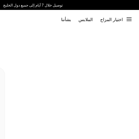
توصيل خلال 7 أيام إلى جميع دول الخليج
ندعم الدفع عند الاستلام 📦
اختيار المزاج
الملابس
بشأننا