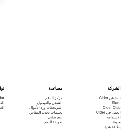
الشركة
مساعدة
توا
نبذة عن Cider
مركز الدعم
dor
Store
الشحن والتوصيل
الت
Cider Club
المرتجعات ورد الأموال
الع
العمل في Cider
تعليمات تحديد المقاس
الاستدامة
تتبع طلبي
مدونة
طريقة الدفع
بطاقة هدية