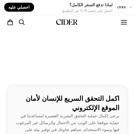
nt
لماذا تدفع السعر الكامل؟
احصلي عليه
احصل على خصم 15% في التطبيق
اكمل التحقق السريع للإنسان لأمان
الموقع الإلكتروني
يرجى إكمال عملية التحقق البشرية القصيرة لمساعدتنا في
حماية موقعنا على الويب من الاحتيال والرسائل غير المرغوب
فيها وسوء الاستخدام. تساهم تعاونك في توفير بيئة على