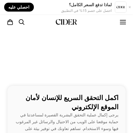
nt
لماذا تدفع السعر الكامل؟
احصلي عليه
احصل على خصم 15% في التطبيق
اكمل التحقق السريع للإنسان لأمان
الموقع الإلكتروني
يرجى إكمال عملية التحقق البشرية القصيرة لمساعدتنا في
حماية موقعنا على الويب من الاحتيال والرسائل غير المرغوب
فيها وسوء الاستخدام. تساهم تعاونك في توفير بيئة على