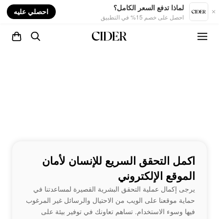
nt
لماذا تدفع السعر الكامل؟
احصلي عليه
احصل على خصم 15% في التطبيق
اكمل التحقق السريع للإنسان لأمان
الموقع الإلكتروني
يرجى إكمال عملية التحقق البشرية القصيرة لمساعدتنا في
حماية موقعنا على الويب من الاحتيال والرسائل غير المرغوب
فيها وسوء الاستخدام. تساهم تعاونك في توفير بيئة على