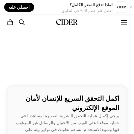
nt
لماذا تدفع السعر الكامل؟
احصلي عليه
احصل على خصم 15% في التطبيق
اكمل التحقق السريع للإنسان لأمان
الموقع الإلكتروني
يرجى إكمال عملية التحقق البشرية القصيرة لمساعدتنا في
حماية موقعنا على الويب من الاحتيال والرسائل غير المرغوب
فيها وسوء الاستخدام. تساهم تعاونك في توفير بيئة على